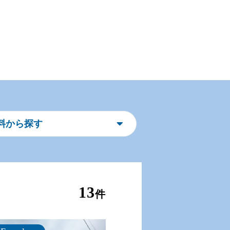
料から探す
13
件