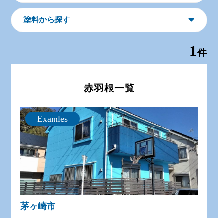
塗料から探す
1
件
赤羽根一覧
Examles
茅ヶ崎市