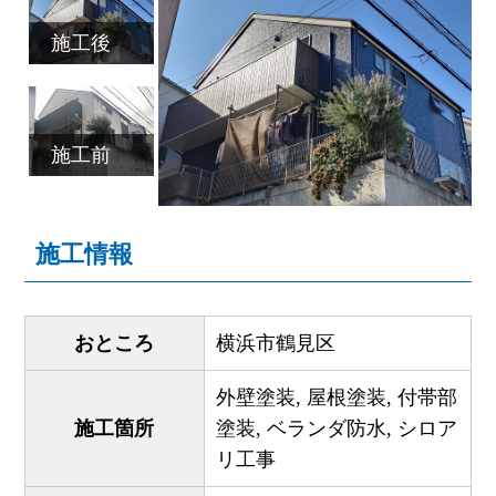
施工後
施工前
施工情報
おところ
横浜市鶴見区
外壁塗装, 屋根塗装, 付帯部
施工箇所
塗装, ベランダ防水, シロア
リ工事